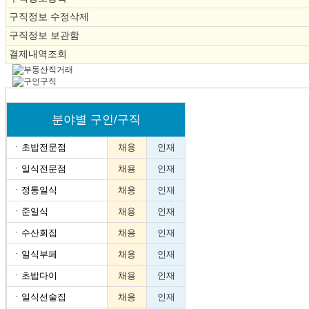
구직정보 수정삭제
구직정보 보관함
결제내역조회
분야별 구인/구직
ㆍ
초밥전문점
채용
인재
ㆍ
일식전문점
채용
인재
ㆍ
정통일식
채용
인재
ㆍ
준일식
채용
인재
ㆍ
수산회집
채용
인재
ㆍ
일식부페
채용
인재
ㆍ
초밥다이
채용
인재
ㆍ
일식선술집
채용
인재