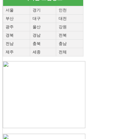
서울
경기
인천
부산
대구
대전
광주
울산
강원
경북
경남
전북
전남
충북
충남
제주
세종
전체