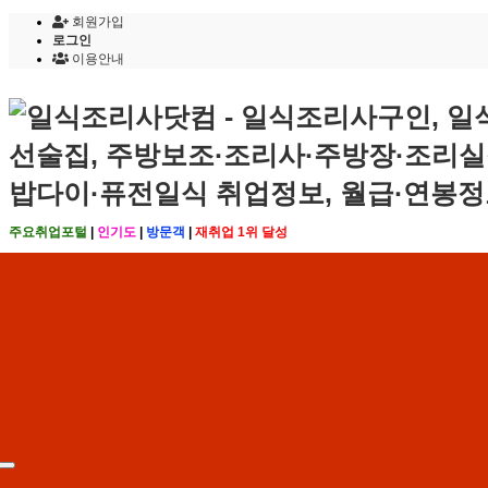
회원가입
로그인
이용안내
주요취업포털
|
인기도
|
방문객
|
재취업 1위 달성