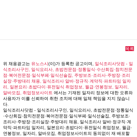
목록
위 채용광고는
유노스시
(이)가 등록한 공고이며,
일식조리사닷컴 - 일
식조리사구인, 일식요리사, 초밥전문점·정통일식·수산회집·참치전문
점·복어전문점·일식부페·일식선술집, 주방보조·조리사·주방장·조리
실장·주방대리 채용, 일식조리사 알바·정규직·계약직·파트타임 일자
리, 일본요리·초밥다이·퓨전일식 취업정보, 월급·연봉정보, 일자리,
알바모집, 취업정보사이트
에서는 기재된 일자리 정보에 대한 오류와
사용자가 이를 신뢰하여 취한 조치에 대해 일체 책임을 지지 않습니
다.
일식조리사닷컴 - 일식조리사구인, 일식요리사, 초밥전문점·정통일식
·수산회집·참치전문점·복어전문점·일식부페·일식선술집, 주방보조·
조리사·주방장·조리실장·주방대리 채용, 일식조리사 알바·정규직·계
약직·파트타임 일자리, 일본요리·초밥다이·퓨전일식 취업정보, 월급·
연봉정보, 일자리, 알바모집, 취업정보사이트의 동의없이 재 배포할