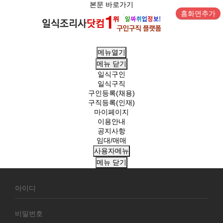
본문 바로가기
홈화면추가
메뉴열기
메뉴
닫기
일식구인
일식구직
구인등록(채용)
구직등록(인재)
마이페이지
이용안내
공지사항
임대/매매
사용자메뉴
메뉴
닫기
회
원
로
그
인