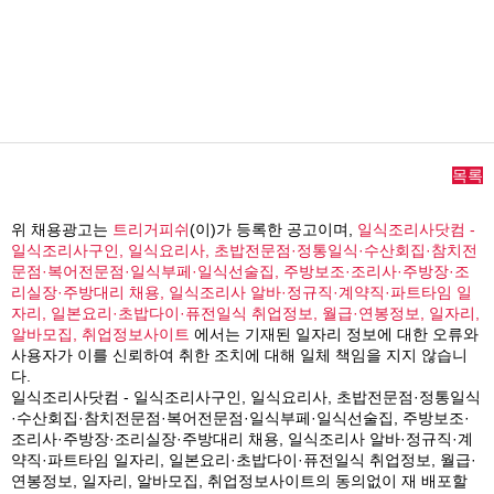
목록
위 채용광고는
트리거피쉬
(이)가 등록한 공고이며,
일식조리사닷컴 -
일식조리사구인, 일식요리사, 초밥전문점·정통일식·수산회집·참치전
문점·복어전문점·일식부페·일식선술집, 주방보조·조리사·주방장·조
리실장·주방대리 채용, 일식조리사 알바·정규직·계약직·파트타임 일
자리, 일본요리·초밥다이·퓨전일식 취업정보, 월급·연봉정보, 일자리,
알바모집, 취업정보사이트
에서는 기재된 일자리 정보에 대한 오류와
사용자가 이를 신뢰하여 취한 조치에 대해 일체 책임을 지지 않습니
다.
일식조리사닷컴 - 일식조리사구인, 일식요리사, 초밥전문점·정통일식
·수산회집·참치전문점·복어전문점·일식부페·일식선술집, 주방보조·
조리사·주방장·조리실장·주방대리 채용, 일식조리사 알바·정규직·계
약직·파트타임 일자리, 일본요리·초밥다이·퓨전일식 취업정보, 월급·
연봉정보, 일자리, 알바모집, 취업정보사이트의 동의없이 재 배포할