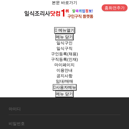
본문 바로가기
홈화면추가
메뉴열기
메뉴
닫기
일식구인
일식구직
구인등록(채용)
구직등록(인재)
마이페이지
이용안내
공지사항
임대/매매
사용자메뉴
메뉴
닫기
회
원
로
그
인