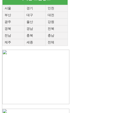
서울
경기
인천
부산
대구
대전
광주
울산
강원
경북
경남
전북
전남
충북
충남
제주
세종
전체