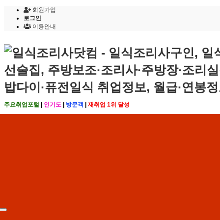
회원가입
로그인
이용안내
주요취업포털
|
인기도
|
방문객
|
재취업 1위 달성