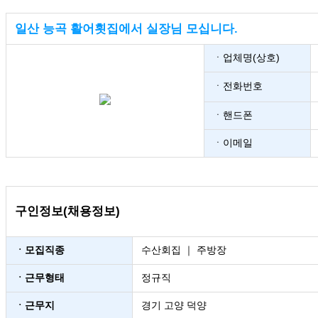
일산 능곡 활어횟집에서 실장님 모십니다.
ㆍ업체명(상호)
ㆍ전화번호
ㆍ핸드폰
ㆍ이메일
구인정보(채용정보)
ㆍ모집직종
수산회집 ｜ 주방장
ㆍ근무형태
정규직
ㆍ근무지
경기 고양 덕양