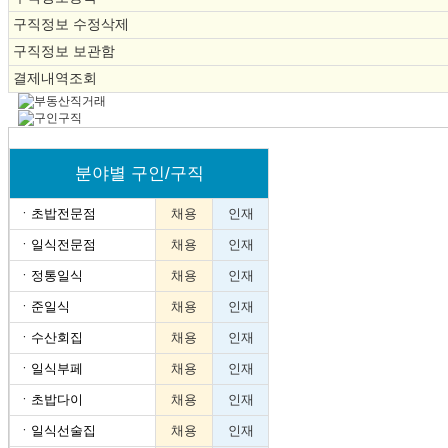
구직정보 수정삭제
구직정보 보관함
결제내역조회
분야별 구인/구직
ㆍ
초밥전문점
채용
인재
ㆍ
일식전문점
채용
인재
ㆍ
정통일식
채용
인재
ㆍ
준일식
채용
인재
ㆍ
수산회집
채용
인재
ㆍ
일식부페
채용
인재
ㆍ
초밥다이
채용
인재
ㆍ
일식선술집
채용
인재