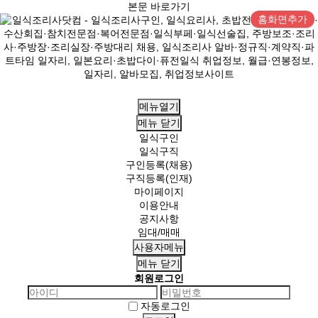
본문 바로가기
홈화면추가
메뉴열기
메뉴
닫기
일식구인
일식구직
구인등록(채용)
구직등록(인재)
마이페이지
이용안내
공지사항
임대/매매
사용자메뉴
메뉴
닫기
회원로그인
자동로그인