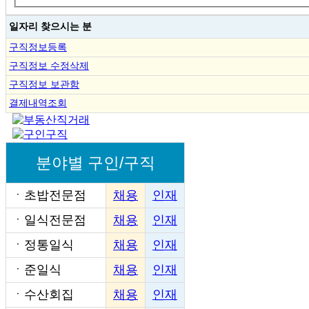
일자리 찾으시는 분
구직정보등록
구직정보 수정삭제
구직정보 보관함
결제내역조회
분야별 구인/구직
ㆍ
초밥전문점
채용
인재
ㆍ
일식전문점
채용
인재
ㆍ
정통일식
채용
인재
ㆍ
준일식
채용
인재
ㆍ
수산회집
채용
인재