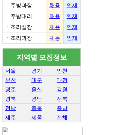
ㆍ
주방과장
채용
인재
ㆍ
주방대리
채용
인재
ㆍ
조리실장
채용
인재
ㆍ
조리과장
채용
인재
지역별 모집정보
서울
경기
인천
부산
대구
대전
광주
울산
강원
경북
경남
전북
전남
충북
충남
제주
세종
전체