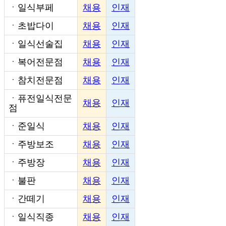
ㆍ
일식부페
채용
인재
ㆍ
초밥다이
채용
인재
ㆍ
일식선술집
채용
인재
ㆍ
복어전문점
채용
인재
ㆍ
참치전문점
채용
인재
ㆍ
퓨전일식전문
채용
인재
점
ㆍ
준일식
채용
인재
ㆍ
주방보조
채용
인재
ㆍ
주방장
채용
인재
ㆍ
불판
채용
인재
ㆍ
간떼기
채용
인재
ㆍ
일식직종
채용
인재