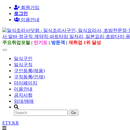
회원가입
로그인
이용안내
주요취업포털
|
인기도
|
방문객
|
재취업 1위 달성
일식구인
일식구직
구인등록(채용)
구직등록(인재)
마이페이지
이용안내
공지사항
임대/매매
Go
ETY.KR