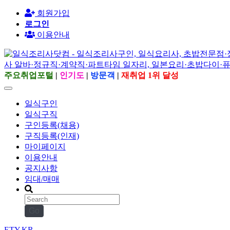
회원가입
로그인
이용안내
주요취업포털
|
인기도
|
방문객
|
재취업 1위 달성
일식구인
일식구직
구인등록(채용)
구직등록(인재)
마이페이지
이용안내
공지사항
임대/매매
Go
ETY.KR