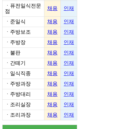
ㆍ
퓨전일식전문
채용
인재
점
ㆍ
준일식
채용
인재
ㆍ
주방보조
채용
인재
ㆍ
주방장
채용
인재
ㆍ
불판
채용
인재
ㆍ
간떼기
채용
인재
ㆍ
일식직종
채용
인재
ㆍ
주방과장
채용
인재
ㆍ
주방대리
채용
인재
ㆍ
조리실장
채용
인재
ㆍ
조리과장
채용
인재