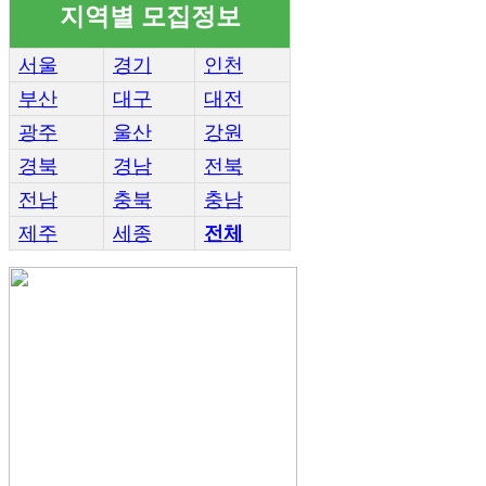
지역별 모집정보
서울
경기
인천
부산
대구
대전
광주
울산
강원
경북
경남
전북
전남
충북
충남
제주
세종
전체