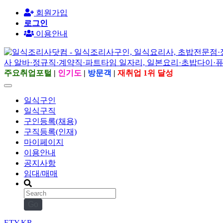
회원가입
로그인
이용안내
주요취업포털
|
인기도
|
방문객
|
재취업 1위 달성
일식구인
일식구직
구인등록(채용)
구직등록(인재)
마이페이지
이용안내
공지사항
임대/매매
Go
ETY.KR