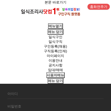
본문 바로가기
홈화면추가
메뉴열기
메뉴
닫기
일식구인
일식구직
구인등록(채용)
구직등록(인재)
마이페이지
이용안내
공지사항
임대/매매
사용자메뉴
메뉴
닫기
회
원
로
그
인